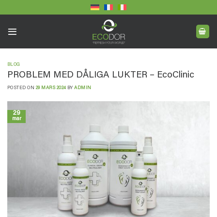
Skip
to
content
BLOG
PROBLEM MED DÅLIGA LUKTER – EcoClinic
POSTED ON
29 MARS 2024
BY
ADMIN
29
mar