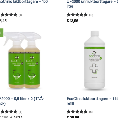
oClinic luktborttagare – 100
UF2000 urinluktborttagare – 
l
liter
(1)
(11)
etygsatt
5
Betygsatt
8,45
€
13,95
v 5
4.91
av 5
%
2000 – 0,5 liter x 2 (TVÅ-
EcoClinic luktborttagare – 1 li
ack)
refill
(5)
(5)
tygsatt
Betygsatt
5
Det
Det