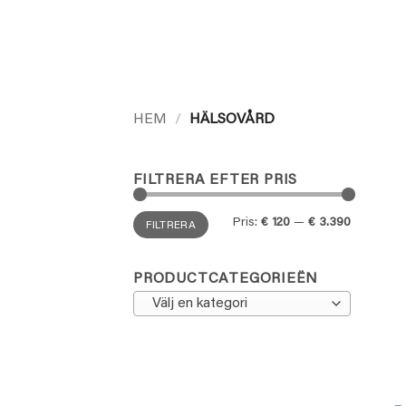
-
HEM
/
HÄLSOVÅRD
FILTRERA EFTER PRIS
Min
Max
Pris:
€ 120
—
€ 3.390
FILTRERA
pris
pris
PRODUCTCATEGORIEËN
Välj en kategori