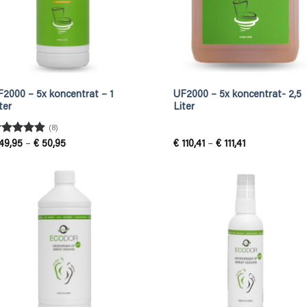
2000 – 5x koncentrat – 1
UF2000 – 5x koncentrat- 2,5
ter
Liter
(8)
tygsatt
Prisintervall:
Prisintervall:
49,95
–
€
50,95
€
110,41
–
€
111,41
€ 49,95
€ 110,41
.88
av 5
till
till
€ 50,95
€ 111,41