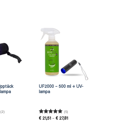
Upptäck
UF2000 – 500 ml + UV-
-lampa
lampa
(2)
(5)
Betygsatt
5
Prisintervall:
€
21,51
–
€
27,81
€ 21,51
av 5
till
€ 27,81