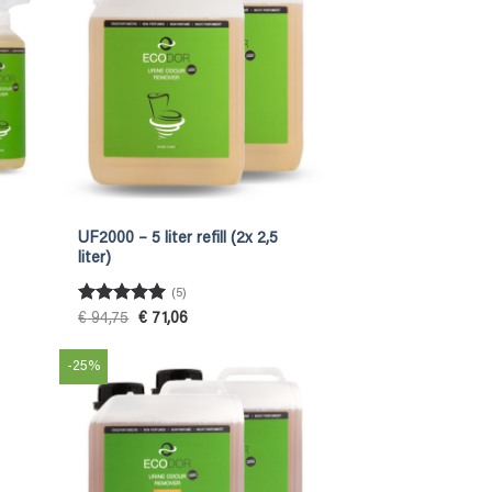
UF2000 – 5 liter refill (2x 2,5
liter)
(5)
Betygsatt
5
Det
Det
€
94,75
€
71,06
ursprungliga
nuvarande
av 5
priset
priset
var:
är:
-25%
€ 94,75.
€ 71,06.