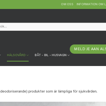
OM OSS
INFORMATION OM 
k
er:
MELD JE AAN AL
HÄLSOVÅRD
BÅT – BIL – HUSVAGN
(deodoriserande) produkter som är lämpliga för sjukvården.