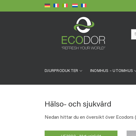
Skip
to
content
Sö
eft
DJURPRODUKTER
INOMHUS – UTOMHUS
Hälso- och sjukvård
Nedan hittar du en översikt över Ecodors 