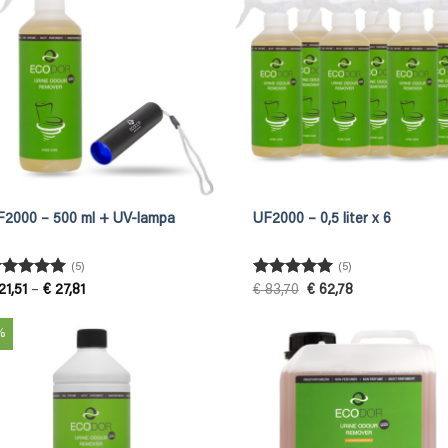
F2000 – 500 ml + UV-lampa
UF2000 – 0,5 liter x 6
(5)
(5)
etygsatt
5
Betygsatt
5
Prisintervall:
Det
Det
21,51
–
€
27,81
€
83,70
€
62,78
€ 21,51
ursprungliga
nuvarande
v 5
av 5
till
priset
priset
€ 27,81
var:
är:
%
€ 83,70.
€ 62,78.