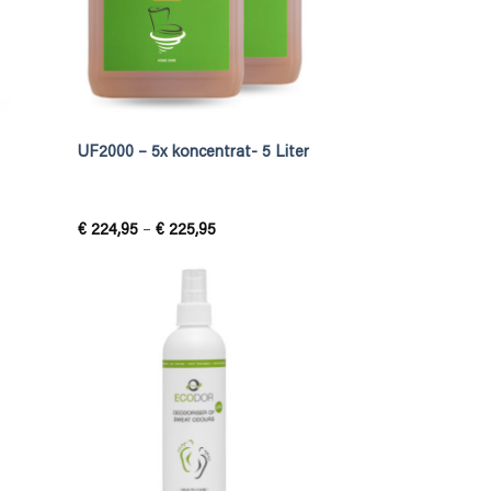
UF2000 – 5x koncentrat- 5 Liter
Prisintervall:
€
224,95
–
€
225,95
€ 224,95
till
€ 225,95