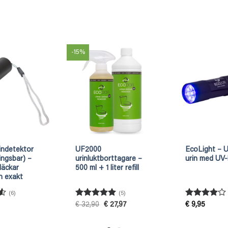
-15%
indetektor
UF2000
EcoLight – 
ingsbar) –
urinluktborttagare –
urin med UV
fläckar
500 ml + 1 liter refill
h exakt
(6)
(5)
Betygsatt
5
Betygsatt
Det
Det
€
32,90
€
27,97
€
9,95
ursprungliga
nuvarande
av 5
4
av 5
priset
priset
var:
är: