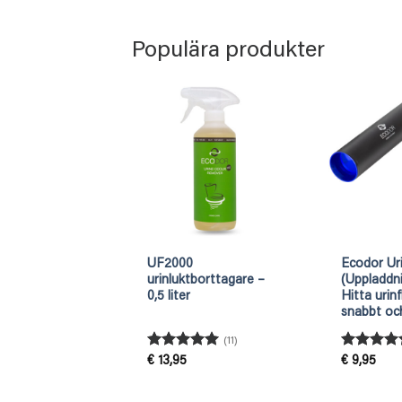
-
Populära produkter
t – Upptäck
UF2000
Ecodor Ur
d UV-lampa
urinluktborttagare –
(Uppladdn
0,5 liter
Hitta urin
snabbt oc
(11)
Betygsatt
Betygsatt
€
13,95
€
9,95
4.91
av 5
4.5
av 5