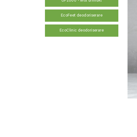
UF2000 - Mot urinlukt
EcoFeet deodoriserare
EcoClinic deodoriserare
-
-