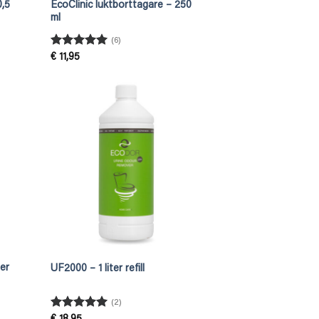
0,5
EcoClinic luktborttagare – 250
ml
(6)
Betygsatt
5
€
11,95
av 5
ter
UF2000 – 1 liter refill
(2)
Betygsatt
5