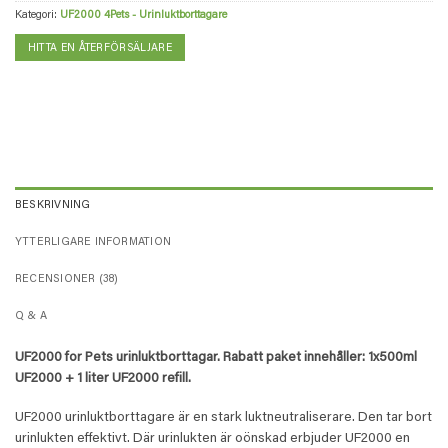
Kategori:
UF2000 4Pets - Urinluktborttagare
HITTA EN ÅTERFÖRSÄLJARE
BESKRIVNING
YTTERLIGARE INFORMATION
RECENSIONER (38)
Q & A
UF2000 for Pets urinluktborttagar. Rabatt paket innehåller: 1x500ml
UF2000 + 1 liter UF2000 refill.
UF2000 urinluktborttagare är en stark luktneutraliserare. Den tar bort
urinlukten effektivt. Där urinlukten är oönskad erbjuder UF2000 en