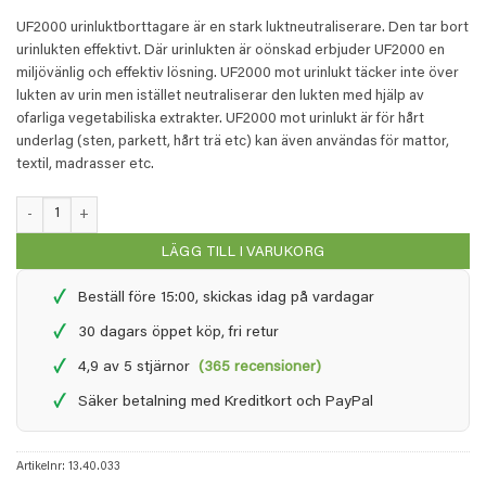
€ 32,90.
€ 27,97.
UF2000 urinluktborttagare är en stark luktneutraliserare. Den tar bort
urinlukten effektivt. Där urinlukten är oönskad erbjuder UF2000 en
miljövänlig och effektiv lösning. UF2000 mot urinlukt täcker inte över
lukten av urin men istället neutraliserar den lukten med hjälp av
ofarliga vegetabiliska extrakter. UF2000 mot urinlukt är för hårt
underlag (sten, parkett, hårt trä etc) kan även användas för mattor,
textil, madrasser etc.
UF2000 4Pets - 500 ml + 1 liter refill mängd
LÄGG TILL I VARUKORG
✓
Beställ före 15:00, skickas idag på vardagar
✓
30 dagars öppet köp, fri retur
✓
4,9 av 5 stjärnor
(365 recensioner)
✓
Säker betalning med Kreditkort och PayPal
Artikelnr:
13.40.033