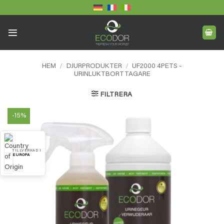
Skip
to
content
HEM
/
DJURPRODUKTER
/
UF2000 4PETS -
URINLUKTBORTTAGARE
FILTRERA
-15%
TILLVERKAD I
EUROPA