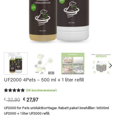
UF2000 4Pets – 500 ml + 1 liter refill
(
38
kundrecensioner)
Betygsatt
38
Det
Det
€
32,90
€
27,97
4.92
av 5
baserat på
ursprungliga
nuvarande
UF2000 for Pets urinluktborttagar. Rabatt paket innehåller: 1x500ml
kundrecensioner
priset
priset
UF2000 + 1 liter UF2000 refill.
var:
är: