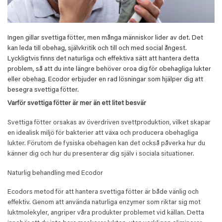
Ingen gillar svettiga fötter, men många människor lider av det. Det
kan leda till obehag, självkritik och till och med social ångest.
Lyckligtvis finns det naturliga och effektiva sätt att hantera detta
problem, så att du inte längre behöver oroa dig för obehagliga lukter
eller obehag. Ecodor erbjuder en rad lösningar som hjälper dig att
besegra svettiga fötter.
Varför svettiga fötter är mer än ett litet besvär
Svettiga fötter orsakas av överdriven svettproduktion, vilket skapar
en idealisk miljö för bakterier att växa och producera obehagliga
lukter. Förutom de fysiska obehagen kan det också påverka hur du
känner dig och hur du presenterar dig själv i sociala situationer.
Naturlig behandling med Ecodor
Ecodors metod för att hantera svettiga fötter är både vänlig och
effektiv. Genom att använda naturliga enzymer som riktar sig mot
luktmolekyler, angriper våra produkter problemet vid källan. Detta