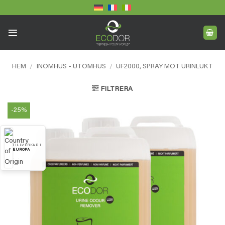
Skip
to
content
HEM
/
INOMHUS - UTOMHUS
/
UF2000, SPRAY MOT URINLUKT
FILTRERA
-25%
TILLVERKAD I
EUROPA