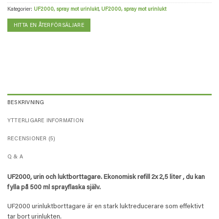
Kategorier:
UF2000, spray mot urinlukt
,
UF2000, spray mot urinlukt
HITTA EN ÅTERFÖRSÄLJARE
BESKRIVNING
YTTERLIGARE INFORMATION
RECENSIONER (5)
Q & A
UF2000, urin och luktborttagare. Ekonomisk refill 2x 2,5 liter , du kan
fylla på 500 ml sprayflaska själv.
UF2000 urinluktborttagare är en stark luktreducerare som effektivt
tar bort urinlukten.