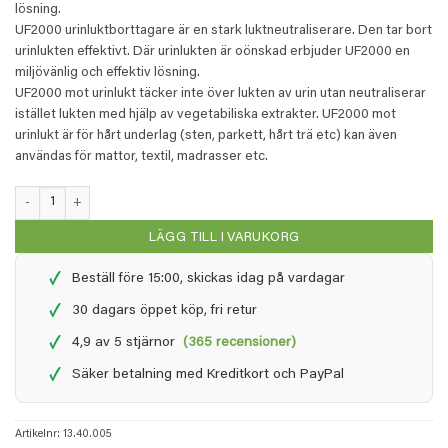
lösning.
UF2000 urinluktborttagare är en stark luktneutraliserare. Den tar bort
urinlukten effektivt. Där urinlukten är oönskad erbjuder UF2000 en
miljövänlig och effektiv lösning.
UF2000 mot urinlukt täcker inte över lukten av urin utan neutraliserar
istället lukten med hjälp av vegetabiliska extrakter. UF2000 mot
urinlukt är för hårt underlag (sten, parkett, hårt trä etc) kan även
användas för mattor, textil, madrasser etc.
UF2000 - 5 liter refill (2x 2,5 liter) mängd
LÄGG TILL I VARUKORG
✓
Beställ före 15:00, skickas idag på vardagar
✓
30 dagars öppet köp, fri retur
✓
4,9 av 5 stjärnor
(365 recensioner)
✓
Säker betalning med Kreditkort och PayPal
Artikelnr:
13.40.005