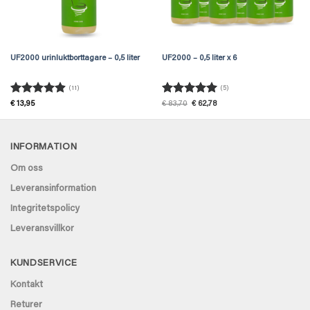
UF2000 urinluktborttagare – 0,5 liter
UF2000 – 0,5 liter x 6
(11)
(5)
Betygsatt
Betygsatt
5
Det
Det
€
13,95
€
83,70
€
62,78
ursprungliga
nuvarande
4.91
av 5
av 5
priset
priset
var:
är:
€ 83,70.
€ 62,78.
INFORMATION
Om oss
Leveransinformation
Integritetspolicy
Leveransvillkor
KUNDSERVICE
Kontakt
Returer