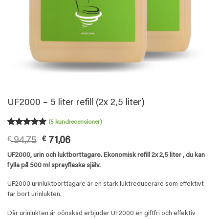
UF2000 – 5 liter refill (2x 2,5 liter)
(
5
kundrecensioner)
Betygsatt
5
5
Det
Det
€
94,75
€
71,06
av 5
baserat på
ursprungliga
nuvarande
UF2000, urin och luktborttagare. Ekonomisk refill 2x 2,5 liter , du kan
kundrecensioner
priset
priset
fylla på 500 ml sprayflaska själv.
var:
är:
€ 94,75.
€ 71,06.
UF2000 urinluktborttagare är en stark luktreducerare som effektivt
tar bort urinlukten.
Där urinlukten är oönskad erbjuder UF2000 en giftfri och effektiv