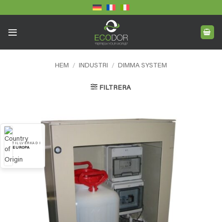
Skip
to
content
HEM
/
INDUSTRI
/
DIMMA SYSTEM
FILTRERA
TILLVERKAD I
EUROPA