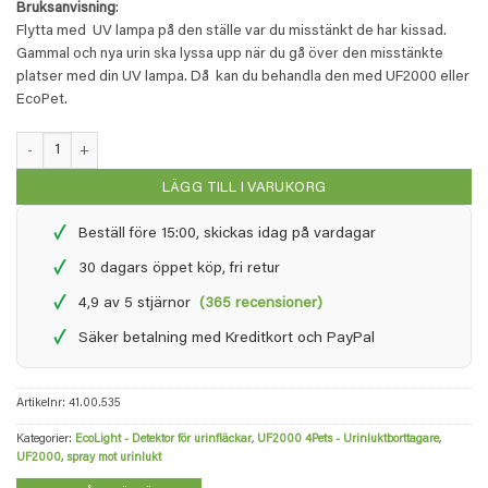
Bruksanvisning
:
Flytta med UV lampa på den ställe var du misstänkt de har kissad.
Gammal och nya urin ska lyssa upp när du gå över den misstänkte
platser med din UV lampa. Då kan du behandla den med UF2000 eller
EcoPet.
EcoLight - Upptäck urin med UV-lampa PRO mängd
LÄGG TILL I VARUKORG
✓
Beställ före 15:00, skickas idag på vardagar
✓
30 dagars öppet köp, fri retur
✓
4,9 av 5 stjärnor
(365 recensioner)
✓
Säker betalning med Kreditkort och PayPal
Artikelnr:
41.00.535
Kategorier:
EcoLight - Detektor för urinfläckar
,
UF2000 4Pets - Urinluktborttagare
,
UF2000, spray mot urinlukt