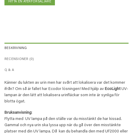
HITTA EN ÅTERFÖRSÄLJARE
BESKRIVNING
RECENSIONER (0)
Q & A
Känner du lukten av urin men har svårt att lokalisera var det kommer
ifrån? Om så är fallet har Ecodor lösningen! Med hjälp av
EcoLight
UV-
lampan är den lätt att lokalisera urinfläckar som inte är synliga för
blotta ögat.
Bruksanvisning
:
Flytta med UV lampa på den ställe var du misstänkt de har kissad.
Gammal och nya urin ska lyssa upp när du gå över den misstänkte
platser med din UV lampa. Då kan du behandla den med UF2000 eller