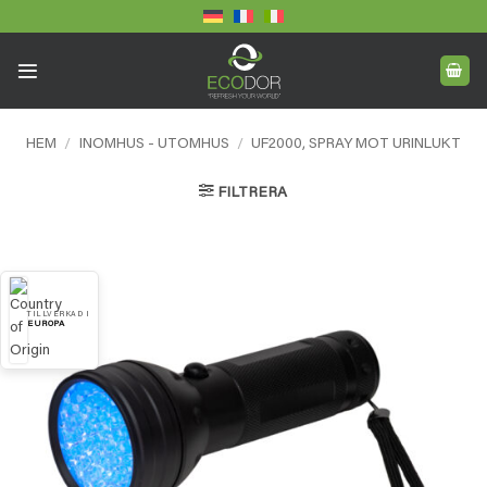
Skip
to
content
HEM
/
INOMHUS - UTOMHUS
/
UF2000, SPRAY MOT URINLUKT
FILTRERA
TILLVERKAD I
EUROPA